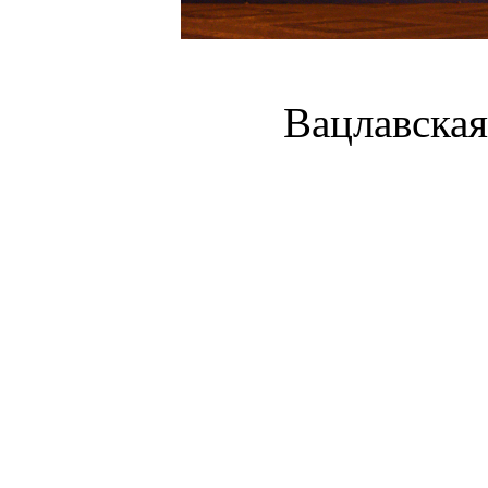
Вацлавска