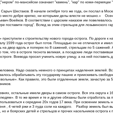
"нером" по-мансийски означает "камень", "кар" по коми-пермяцки "г
ыч Шестаков. В начале октября того же года, он послал в Москв
о место добре крепко, ни которыми делы влести не мошно.» Осень
вич Воейков. В соответствии с царским наказом им повелевалось 
ре поставити город". Вслед за этим стрельцов для лозьвинского га
риступили к строительству нового города-острога. По дороге к 
лу 1599 года острог был готов. Площадью он не отличался и имел 
а двор вдоль и поперек по 8 сажений, стрельцам по 5 сажений. А
том, что в остроге теснота великая, а посадские люди поставивши
остроге. Воевода просил учинить новую улицу, а на ней поставить
еловека. Надо сказать немного о принципах наделения землей. Вс
валось обрабатывать эту государеву пашню и приискивать свободн
вольные». Как правило, это были отдаленные земли, зачастую за 50
вников.
внях, остальные имели дворы в самом остроге. Вся эта округа к 1
 людям». В то же время и те и другие обязаны были отработать за
спользоваться к середине 20х годов 17 века. При освоении земель 
меня , 4 четей ржи и 3 пуда соли на каждого. Разбор земель был 
н, но и боярских детей и стрельцов и прочих насельников острога 