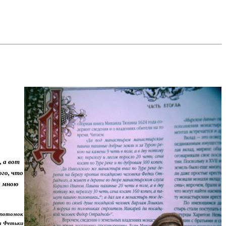
, а вот
ого, что
л мною
 потомок
а Фетьки