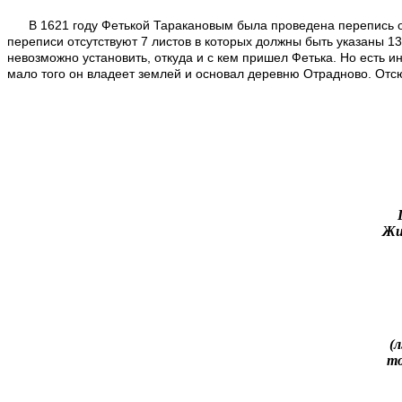
В 1621 году Фетькой Таракановым была проведена перепись остр
переписи отсутствуют 7 листов в которых должны быть указаны 1
невозможно установить, откуда и с кем пришел Фетька. Но есть и
мало того он владеет землей и основал деревню Отрадново. Отсю
Жи
(л
то