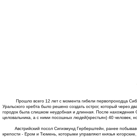
Прошло всего 12 лет с момента гибели первопроходца Сиби
Уральского хребта было решено создать острог, который через
городок была слишком неудобная и длинная. После нахождения 
целовальника, а с ними посошных людей(крестьян) 40 человек, н
Австрийский посол Сигизмунд Герберштейн, ранее побывавший в
крепости - Ером и Тюмень, которыми управляют князья югорские