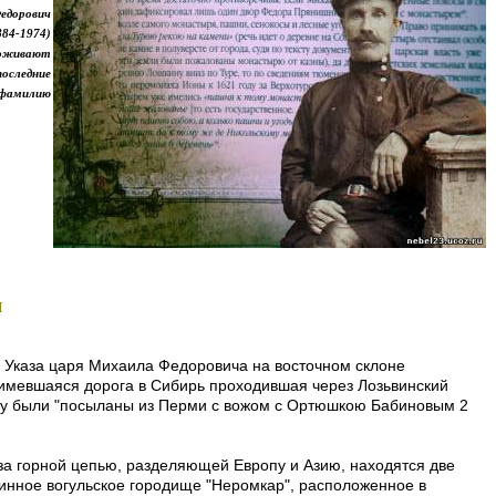
едорович
884-1974)
роживают
последние
у фамилию
я
 Указа царя Михаила Федоровича на восточном склоне
 имевшаяся дорога в Сибирь проходившая через Лозьвинский
азу были "посыланы из Перми с вожом с Ортюшкою Бабиновым 2
за горной цепью, разделяющей Европу и Азию, находятся две
ринное вогульское городище "Неромкар", расположенное в