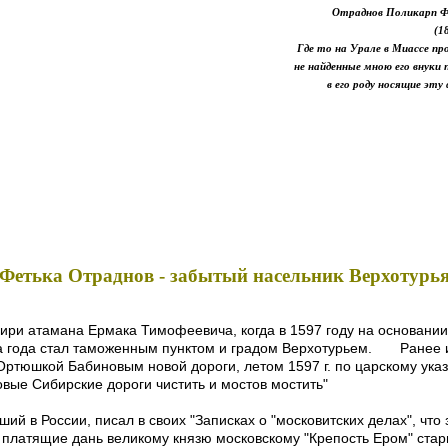
Отраднов Поликарп Ф
(1
Где то на Урале в Миассе п
не найденные мною его внуки 
в его роду носящие эт
Фетька Отраднов - забытый насельник Верхотурь
ри атамана Ермака Тимофеевича, когда в 1597 году на основании
 два года стал таможенным пунктом и градом Верхотурьем. Ранее
Ортюшкой Бабиновым новой дороги, летом 1597 г. по царскому ук
овые Сибирские дороги чистить и мостов мостить"
 России, писал в своих "Записках о "московитских делах", что 
, платящие дань великому князю московскому "Крепость Ером" ста