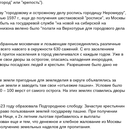
ород" или "крепость").
у "городовому и острожному делу роспись городищу Неромкуру",
ю 1597 г., еще до получения шестаковской "росписи", из Москвы
быть на государевой службе "на новой на сибирской на
рнизона велено было "полати на Верхотурье для городового дела
набранным москвичам и лозьвенцам присоединялись различные
всего навсего в окружности 630 сажений. С его заселением
 приток населения в город увеличивался с каждым годом. Уже в
е свои дворы за острогом, опасаясь нападения инородцев,
 дворы посадских людей и крестьян. Разрешение было дано не
е земли пригодные для земледелия в округе объявлялись за
ые земли и заводить там свои «отъезжие пашни». Условие было
 – 100 верст от самого острога. На этих землях ставились дворы
623 году образовала Подгороднюю слободу. Зачастую крестьянин
 право пользования землей государеву пашню. При получении
на Нице, к 2х летним льготам прибавилось и выплаты
вызван еще и тем, что денежное и хлебное жалование из Москвы
к получению земельных наделов для пропитания.