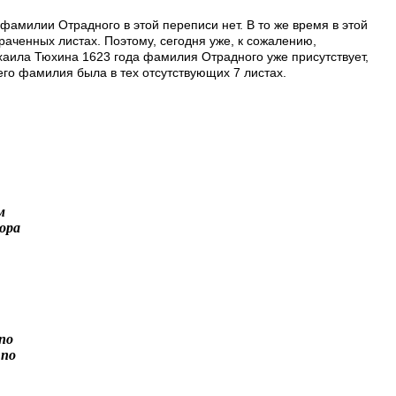
милии Отрадного в этой переписи нет. В то же время в этой
раченных листах. Поэтому, сегодня уже, к сожалению,
ихаила Тюхина 1623 года фамилия Отрадного уже присутствует,
его фамилия была в тех отсутствующих 7 листах.
м
ора
 по
 по