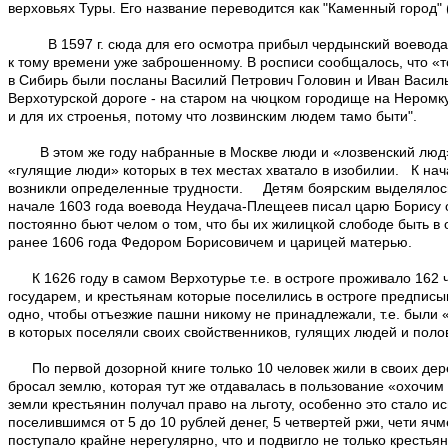
верховьях Туры. Его название переводится как "Каменный город" (
В 1597 г. сюда для его осмотра прибыл чердынский воевода Сар
к тому времени уже заброшенному. В росписи сообщалось, что «т
в Сибирь были посланы Василий Петрович Головин и Иван Василье
Верхотурской дороге - на старом на чюцком городище на Неромку
и для их строенья, потому что лозвинским людем тамо быти".
В этом же году набранные в Москве люди и «лозвенский люд» п
«гулящие люди» которых в тех местах хватало в изобилии. К нача
возникли определенные трудности. Детям боярским выделялось н
начале 1603 года воевода Неудача-Плещеев писал царю Борису о 
постоянно бьют челом о том, что бы их жилицкой слободе быть в 
ранее 1606 года Федором Борисовичем и царицей матерью.
К 1626 году в самом Верхотурье т.е. в остроге проживало 162 ч
государем, и крестьянам которые поселились в остроге предписы
одно, чтобы отъезжие пашни никому не принадлежали, т.е. были «
в которых поселяли своих свойственников, гулящих людей и поло
По первой дозорной книге только 10 человек жили в своих дере
бросал землю, которая тут же отдавалась в пользование «охочим
земли крестьянин получал право на льготу, особенно это стало и
поселившимся от 5 до 10 рублей денег, 5 четвертей ржи, чети яч
поступало крайне нерегулярно, что и подвигло не только крестья