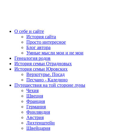
О себе и сайте
История сайта
Просто интересное
Блог автора
Умные мысли мои и не мои
Генеалогия родов
История семьи Отрадновых
История семьи Юровских
Верхотурье. Посад
Песчано - Каледино
Путешествия на той стороне луны
Чехия
Швеция
Франция
Германия
Финляндия
Австрия
Лихтенштейн
Швейцария