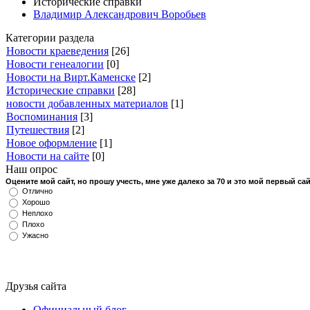
Исторические справки
Владимир Александрович Воробьев
Категории раздела
Новости краеведения
[26]
Новости генеалогии
[0]
Новости на Вирт.Каменске
[2]
Исторические справки
[28]
новости добавленных материалов
[1]
Воспоминания
[3]
Путешествия
[2]
Новое оформление
[1]
Новости на сайте
[0]
Наш опрос
Оцените мой сайт, но прошу учесть, мне уже далеко за 70 и это мой первый са
Отлично
Хорошо
Неплохо
Плохо
Ужасно
Друзья сайта
Официальный блог