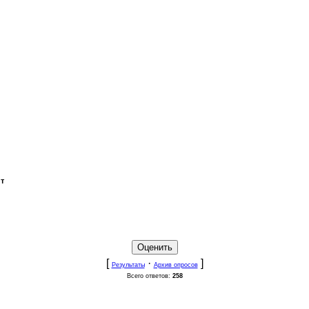
йт
[
·
]
Результаты
Архив опросов
Всего ответов:
258