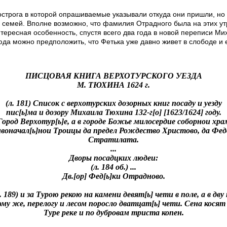
ога в которой опрашиваемые указывали откуда они пришли, но фа
3 семей. Вполне возможно, что фамилия Отрадного была на этих ут
нтересная особенность, спустя всего два года в новой переписи М
да можно предположить, что Фетька уже давно живет в слободе и 
ПИСЦОВАЯ КНИГА ВЕРХОТУРСКОГО УЕЗДА
М. ТЮХИНА 1624 г.
(л. 181) Список с верхотурских дозорных книг посаду и уезду
пис[ь]ма и дозору Михаила Тюхина 132-г[о] [1623/1624] году.
Город Верхотур[ь]е, а в городе Божье милосердие соборнои хра
воначал[ь]нои Троицы да предел Рождество Христово, да Фед
Стратилата.
...
Дворы посадцких людеи:
(л. 184 об.) ...
Дв.[ор] Фед[ь]ки Отрадново.
. 189) и за Турою рекою на камени девят[ь] чети в поле, а в дву
му же, перелогу и лесом поросло дватцат[ь] чети. Сена косят
Туре реке и по дубровам триста копен.