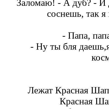
Заломаю! - А дуб? - И 
соснешь, так я
- Папа, пап
- Ну ты бля даешь,я
кос
Лежат Красная Шапо
Красная Шап