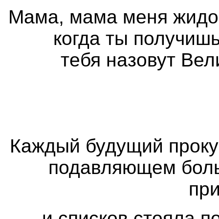
Мама, мама меня жидо
когда ты получиш
тебя назовут Ве
Каждый будущий проку
подавляющем боль
пр
и списков стояла п