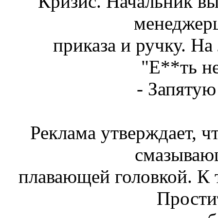
Кризис. Начальник в
менеджерш
приказа и ручку. На
"Е**ть не
- Запятую
Реклама утверждает, ч
смазываю
плавающей головкой. К 
Простит