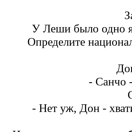
З
У Леши было одно яб
Определите национал
До
- Санчо 
- Нет уж, Дон - хват