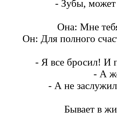
- Зубы, может 
Она: Мне тебя
Он: Для полного счас
- Я все бpосил! И 
- А ж
- А не заслужил
Бывает в жи